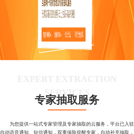
EXPERT EXTRACTION
SERVICES
专家抽取服务
为您提供一站式专家管理及专家抽取的云服务，平台已入驻
自动语音通知、短信通知，双重保险提醒专家，自动补充抽取，