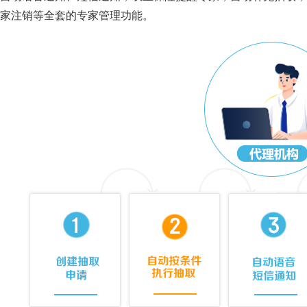
家注销等全套的专家管理功能。