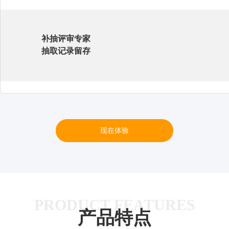
补抽评审专家
抽取记录留存
现在体验
PRODUCT FEATURES
产品特点