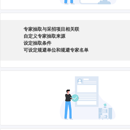
专家抽取与采招项目相关联
自定义专家抽取来源
设定抽取条件
可设定规避单位和规避专家名单